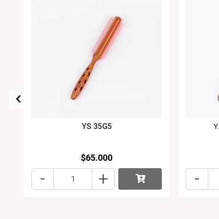
YS 35G5
Y
$65.000
-
+
-